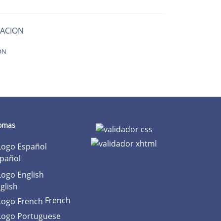
ACION
ON
iomas
pañol
glish
French