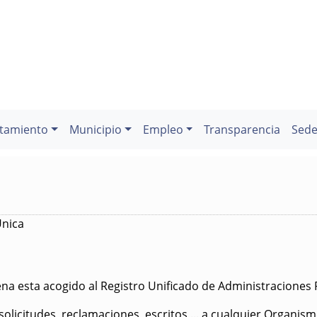
tamiento
Municipio
Empleo
Transparencia
Sede
Única
na esta acogido al Registro Unificado de Administraciones 
licitudes, reclamaciones, escritos,... a cualquier Organism