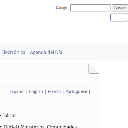
 Electrónica
Agenda del Día
Español
|
English
|
French
|
Portuguese
|
P´blicas.
o Oficial ( Ministerios, Comunidades