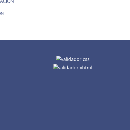
ACION
ON