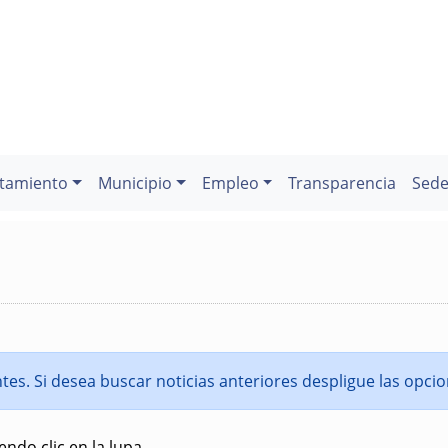
tamiento
Municipio
Empleo
Transparencia
Sede
entes. Si desea buscar noticias anteriores despligue las opc
ndo clic en la lupa