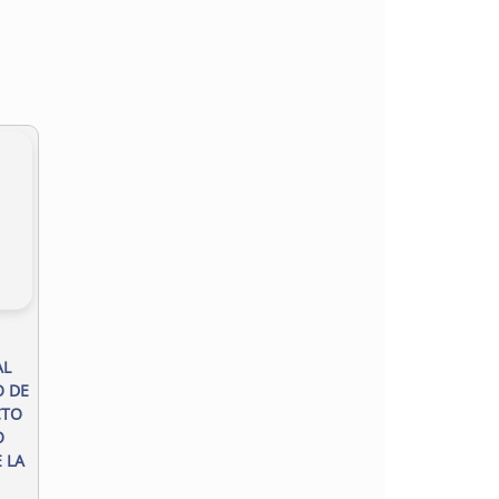
AL
O DE
CTO
O
 LA