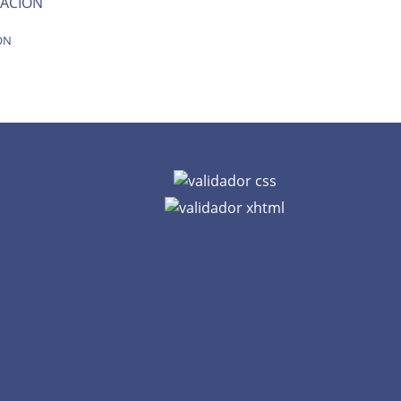
ACION
ON