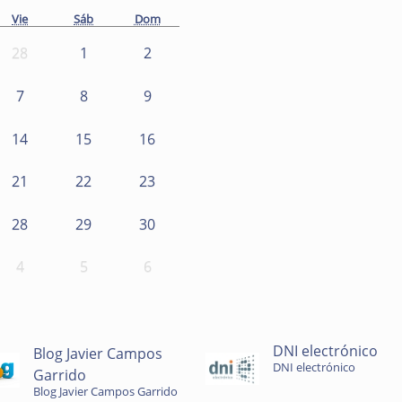
Vie
Sáb
Dom
28
1
2
7
8
9
14
15
16
21
22
23
28
29
30
4
5
6
DNI electrónico
Blog Javier Campos
DNI electrónico
Garrido
Blog Javier Campos Garrido