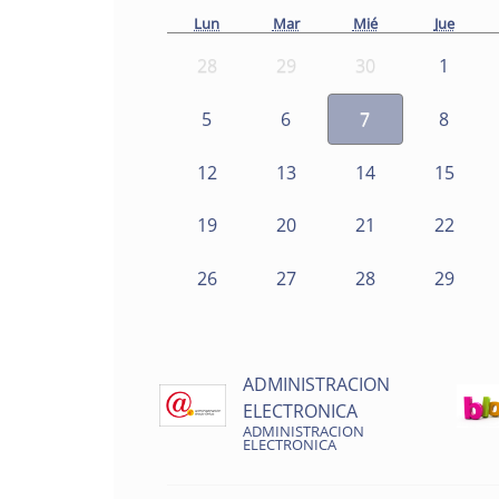
Lun
Mar
Mié
Jue
28
29
30
1
5
6
7
8
12
13
14
15
19
20
21
22
26
27
28
29
ADMINISTRACION
ELECTRONICA
ADMINISTRACION
ELECTRONICA