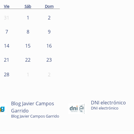
Vie
Sáb
Dom
31
1
2
7
8
9
14
15
16
21
22
23
28
1
2
DNI electrónico
Blog Javier Campos
DNI electrónico
Garrido
Blog Javier Campos Garrido