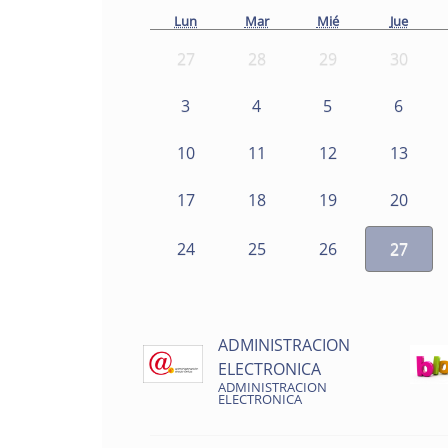
Lun
Mar
Mié
Jue
27
28
29
30
3
4
5
6
10
11
12
13
17
18
19
20
24
25
26
27
ADMINISTRACION
ELECTRONICA
ADMINISTRACION
ELECTRONICA