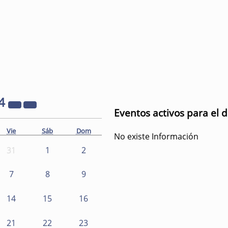
4
Eventos activos para el d
Vie
Sáb
Dom
No existe Información
31
1
2
7
8
9
14
15
16
21
22
23