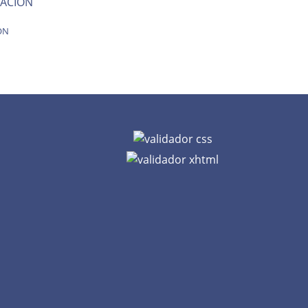
ACION
ON