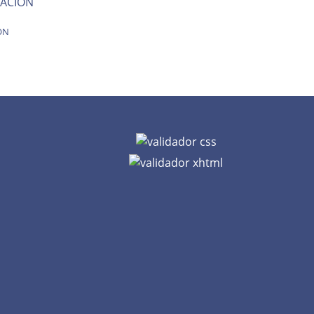
ACION
ON