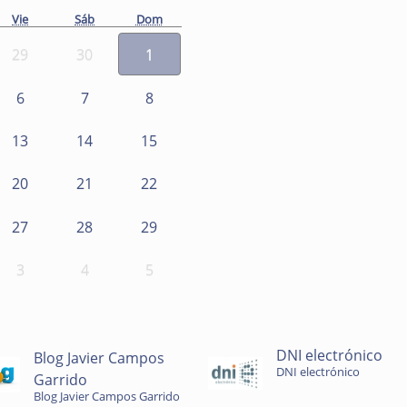
Vie
Sáb
Dom
29
30
1
6
7
8
13
14
15
20
21
22
27
28
29
3
4
5
DNI electrónico
Blog Javier Campos
DNI electrónico
Garrido
Blog Javier Campos Garrido